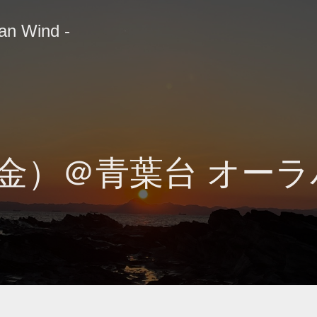
n Wind -
（金）＠青葉台 オー