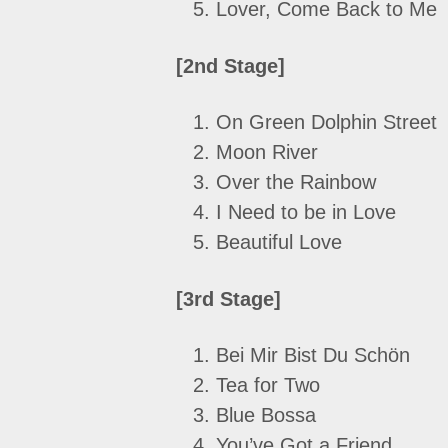
Lover, Come Back to Me
[2nd Stage]
On Green Dolphin Street
Moon River
Over the Rainbow
I Need to be in Love
Beautiful Love
[3rd Stage]
Bei Mir Bist Du Schön
Tea for Two
Blue Bossa
You’ve Got a Friend